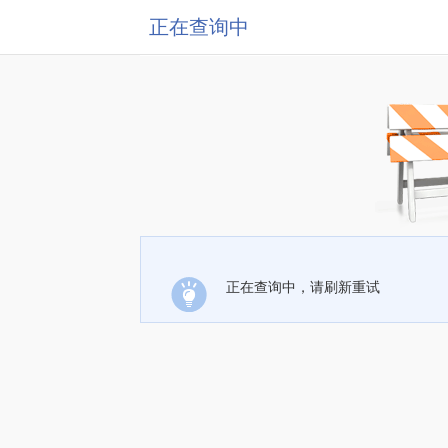
正在查询中
正在查询中，请刷新重试