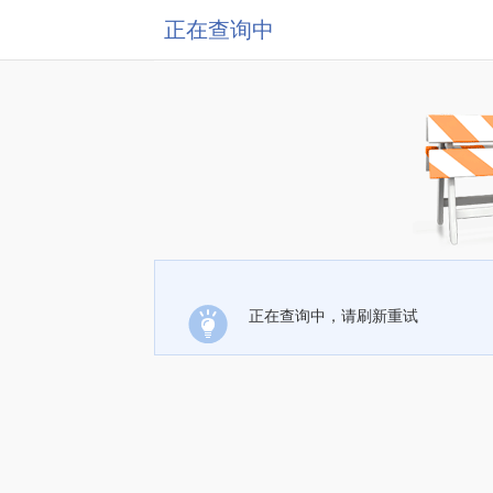
正在查询中
正在查询中，请刷新重试